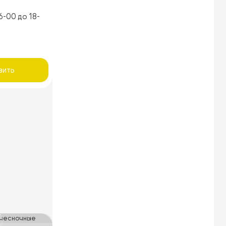
6-00 до 18-
вить