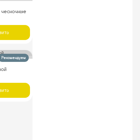
 чесночные
вить
Рекомендуем
ной
вить