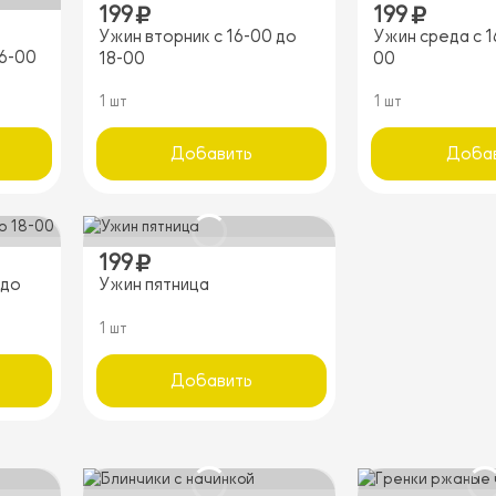
199
199
Ужин вторник с 16-00 до
Ужин среда с 1
16-00
18-00
00
1 шт
1 шт
Добавить
Доба
199
 до
Ужин пятница
1 шт
Добавить