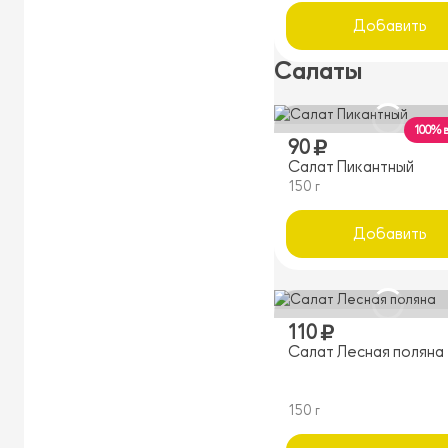
Добавить
Салаты
100% 
90
Салат Пикантный
150 г
Добавить
110
Салат Лесная поляна
150 г