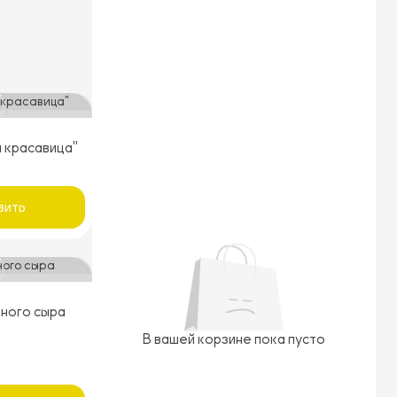
я красавица"
вить
еного сыра
В вашей корзине пока пусто