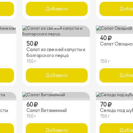
Добавить
Доба
40
50
Салат Овощно
Салат из свежей капусты и
болгарского перца
150 г
150 г
Добавить
Доба
60
70
усты
Салат Витаминный
Сельдь под шу
150 г
150 г
Добавить
Доба