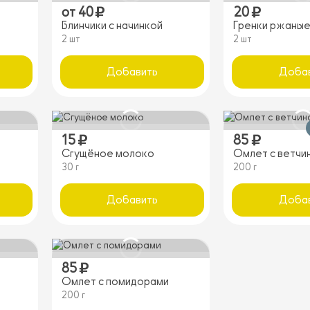
от
40
20
Блинчики с начинкой
Гренки ржаные
2 шт
2 шт
Добавить
Доба
15
85
Сгущёное молоко
Омлет с ветчи
30 г
200 г
Добавить
Доба
85
Омлет с помидорами
200 г