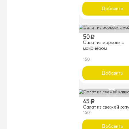
Добавить
50
Салат из моркови с
майонезом
150 г
Добавить
45
Салат из свежей кап
150 г
Добавить