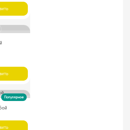
вить
й
вить
Популярное
бой
вить