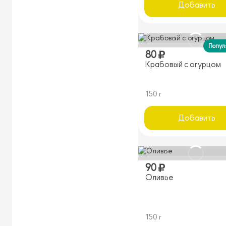
Добавить
Попул
80
Крабовый с огурцом
150 г
Добавить
90
Оливье
150 г