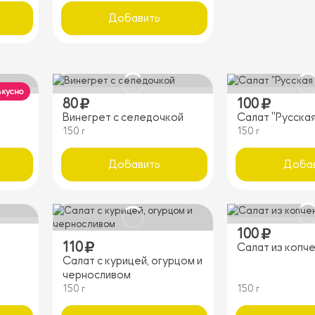
Добавить
вкусно
80
100
Винегрет с селедочкой
Салат "Русска
150 г
150 г
Добавить
Доба
100
110
Салат из копч
Салат с курицей, огурцом и
черносливом
150 г
150 г