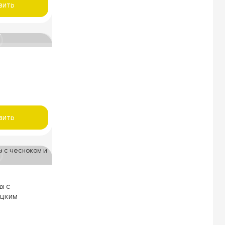
вить
вить
ы с
ецким