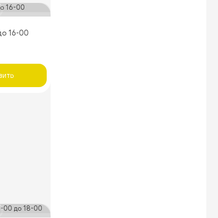
до 16-00
вить