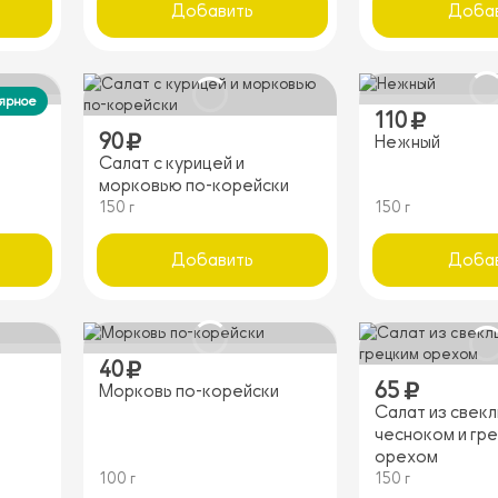
Добавить
Доба
ярное
110
90
Нежный
Салат с курицей и
морковью по-корейски
150 г
150 г
Добавить
Доба
40
65
Морковь по-корейски
Салат из свекл
чесноком и гр
орехом
100 г
150 г