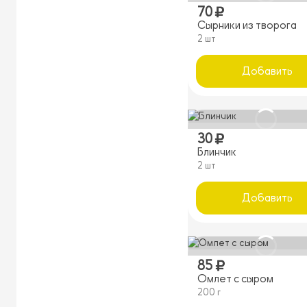
70
Сырники из творога
2 шт
Добавить
30
Блинчик
2 шт
Добавить
85
Омлет с сыром
200 г