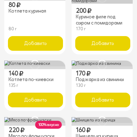
80
200
Котлета куриная
Куриное филе под
сыром с помидорами
80 г
170 г
Добавить
Добавить
140
170
Котлета по-киевски
Поджарка из свинины
135 г
130 г
Добавить
Добавить
100% вкусно
220
160
Мясо по-французски
Шницель из курицы