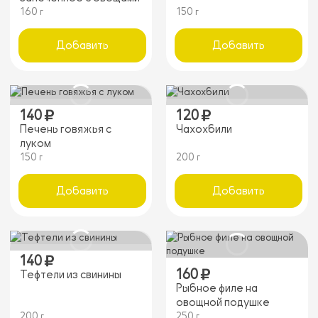
160 г
150 г
Добавить
Добавить
140
120
Печень говяжья с
Чахохбили
луком
150 г
200 г
Добавить
Добавить
140
160
Тефтели из свинины
Рыбное филе на
овощной подушке
200 г
250 г