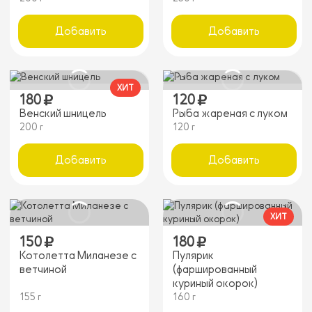
Добавить
Добавить
ХИТ
180
120
Венский шницель
Рыба жареная с луком
200 г
120 г
Добавить
Добавить
ХИТ
150
180
Котолетта Миланезе с
Пулярик
ветчиной
(фаршированный
куриный окорок)
155 г
160 г