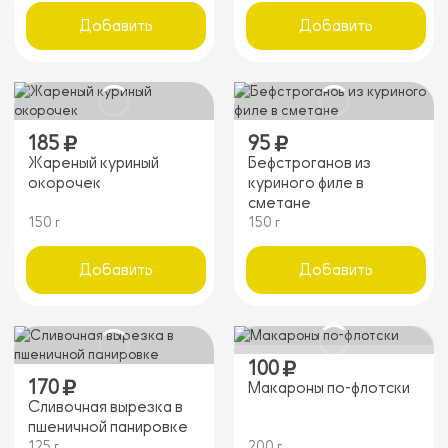
Добавить
Добавить
185
95
Жареный куриный
Бефстроганов из
окорочек
куриного филе в
сметане
150 г
150 г
Добавить
Добавить
100
170
Макароны по-флотски
Сливочная вырезка в
пшеничной панировке
125 г
200 г